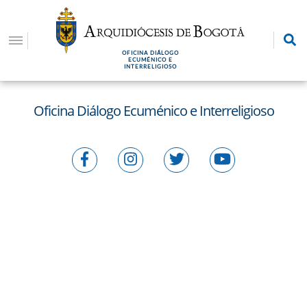
Pasar
al
contenido
OFICINA DIÁLOGO
principal
ECUMÉNICO E
INTERRELIGIOSO
Oficina Diálogo Ecuménico e Interreligioso